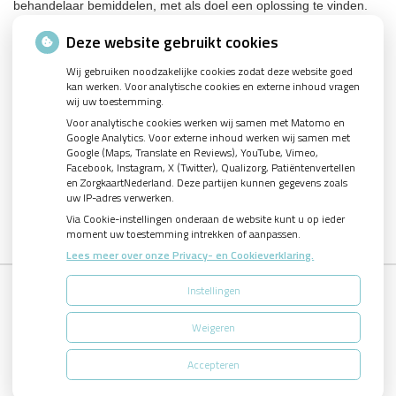
behandelaar bemiddelen, met als doel een oplossing te vinden.
Geschil?
Deze website gebruikt cookies
Als u er ondanks de hulp van de onafhankelijke
Wij gebruiken noodzakelijke cookies zodat deze website goed
klachtenfunctionaris niet uitkomt, kunt u een beroep doen op de
kan werken. Voor analytische cookies en externe inhoud vragen
geschilleninstantie van de betreffende behandelaar.
wij uw toestemming.
De geschilleninstantie geeft een onafhankelijk oordeel over uw
Voor analytische cookies werken wij samen met Matomo en
klacht. De uitspraak moet binnen zes maanden na indiening van
Google Analytics. Voor externe inhoud werken wij samen met
Google (Maps, Translate en Reviews), YouTube, Vimeo,
de klacht bekend zijn en is bindend voor alle partijen. De
Facebook, Instagram, X (Twitter), Qualizorg, Patiëntenvertellen
geschilleninstantie kan een schadevergoeding toekennen tot een
en ZorgkaartNederland. Deze partijen kunnen gegevens zoals
bedrag van maximaal € 25.000. Maar er kunnen ook kosten voor
uw IP-adres verwerken.
u aan verbonden zijn. In ieder geval moet u voor elke klacht €25,-
Via Cookie-instellingen onderaan de website kunt u op ieder
klachtengeld betalen. Verder kan u veroordeeld worden tot een
moment uw toestemming intrekken of aanpassen.
bijdrage van maximaal €125,- in de proceskosten.
Lees meer over onze Privacy- en Cookieverklaring.
Instellingen
Uw Zorg Online
|
Beheer
Weigeren
Accepteren
Privacy verklaring
|
Cookie-instellingen
|
Voorwaarden