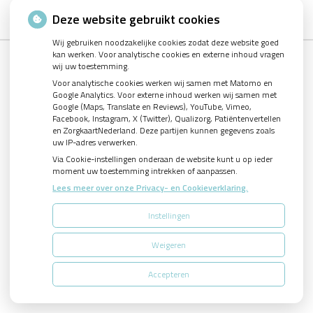
Donderdag
08.00 – 17.00 uur
Deze website gebruikt cookies
Vrijdag
08.00 – 12.15 uur
Wij gebruiken noodzakelijke cookies zodat deze website goed
kan werken. Voor analytische cookies en externe inhoud vragen
wij uw toestemming.
Uw Zorg Online
|
Beheer
Voor analytische cookies werken wij samen met Matomo en
Google Analytics. Voor externe inhoud werken wij samen met
Google (Maps, Translate en Reviews), YouTube, Vimeo,
Facebook, Instagram, X (Twitter), Qualizorg, Patiëntenvertellen
Privacy verklaring
|
Cookie-instellingen
|
Voorwaarden
en ZorgkaartNederland. Deze partijen kunnen gegevens zoals
uw IP-adres verwerken.
Via Cookie-instellingen onderaan de website kunt u op ieder
moment uw toestemming intrekken of aanpassen.
Lees meer over onze Privacy- en Cookieverklaring.
Instellingen
Weigeren
Accepteren