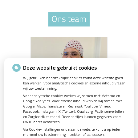
Ons team
Deze website gebruikt cookies
Wij gebruiken noodzakelijke cookies zodat deze website goed
kan werken. Voor analytische cookies en externe inhoud vragen
wij uw toestemming.
Joana Barbosa
Voor analytische cookies werken wij samen met Matomo en
Google Analytics. Voor externe inhoud werken wij samen met
BIG-nummer: 29925568802, Werkzaam
Google (Maps, Translate en Reviews), YouTube, Vimeo,
als zelfstandige, KvK nummer: 81655649
Facebook, Instagram, X (Twitter), Qualizorg, Patiëntenvertellen
en ZorgkaartNederland. Deze partijen kunnen gegevens zoals
uw IP-adres verwerken.
Via Cookie-instellingen onderaan de website kunt u op ieder
moment uw toestemming intrekken of aanpassen.