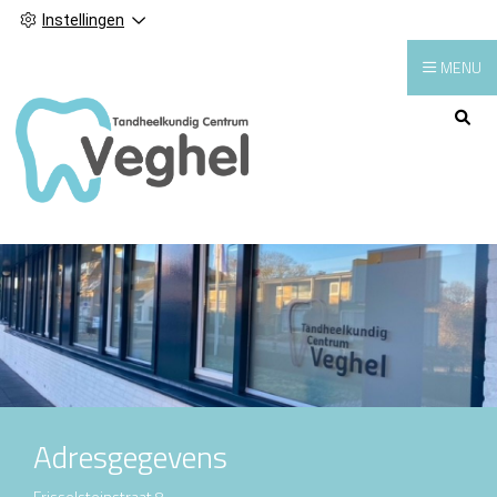
Instellingen
MENU
Hoofdmenu
Adresgegevens
Frisselsteinstraat 8