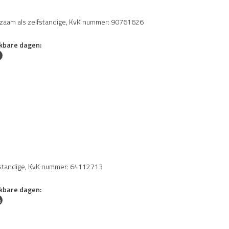
aam als zelfstandige, KvK nummer: 90761626
kbare dagen:
fstandige, KvK nummer: 64112713
kbare dagen:
o