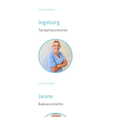
E
Lees meer
l
l
Ingeborg
e
Tandartassistente
s
I
Lees meer
n
g
Janine
e
Balieassistente
b
o
r