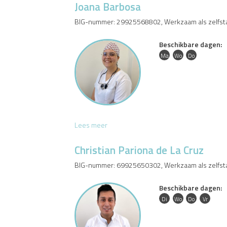
Joana Barbosa
BIG-nummer: 29925568802, Werkzaam als zelfst
Beschikbare dagen:
Ma
Wo
Do
J
Lees meer
o
a
Christian Pariona de La Cruz
n
BIG-nummer: 69925650302, Werkzaam als zelfst
a
B
Beschikbare dagen:
a
r
Di
Wo
Do
Vr
b
o