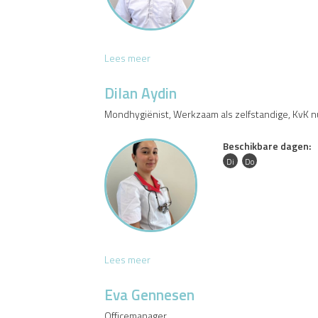
s
a
C
Lees meer
h
r
Dilan Aydin
i
Mondhygiënist, Werkzaam als zelfstandige, KvK
s
t
Beschikbare dagen:
i
a
Di
Do
n
P
a
r
i
o
D
Lees meer
n
i
a
l
Eva Gennesen
d
a
e
Officemanager