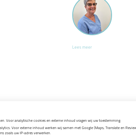
M
Lees meer
i
e
k
e
en. Voor analytische cookies en externe inhoud vragen wij uw toestemming.
tics. Voor externe inhoud werken wij samen met Google (Maps, Translate en Reviews)
ens zoals uw IP-adres verwerken.