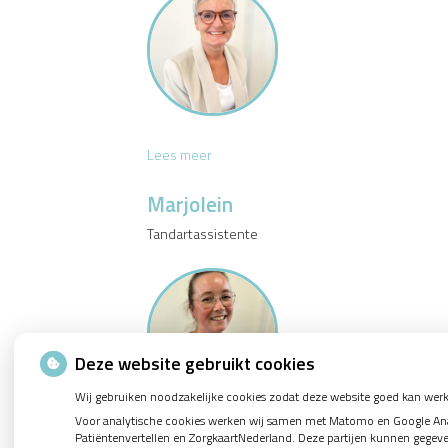
g
J
Lees meer
a
n
Marjolein
i
Tandartassistente
n
e
Deze website gebruikt cookies
Wij gebruiken noodzakelijke cookies zodat deze website goed kan werk
Voor analytische cookies werken wij samen met Matomo en Google Analy
M
Lees meer
Patiëntenvertellen en ZorgkaartNederland. Deze partijen kunnen gegev