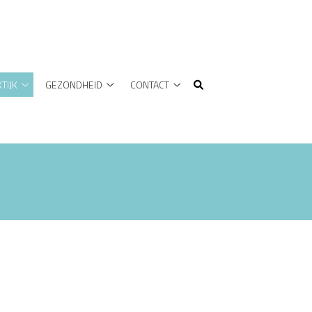
TIJK
GEZONDHEID
CONTACT
DE
GEZONDHEID
CONTACT
PRAKTIJK
submenu
submenu
submenu