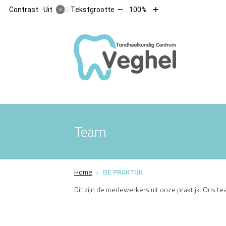
Tekst
Tekst
Contrast
Tekstgrootte
100%
Uit
verkleinen
vergroten
met
met
10%
10%
Hoofdm
Team
Home
DE PRAKTIJK
Dit zijn de medewerkers uit onze praktijk. Ons tea