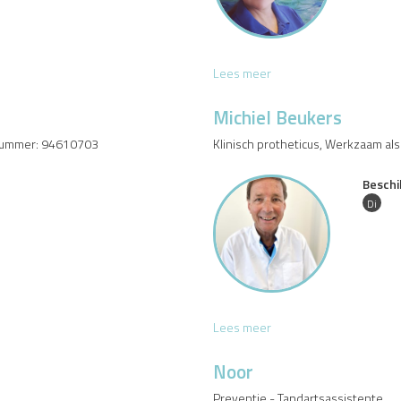
i
f
t
R
Lees meer
o
y
Michiel Beukers
a
 nummer: 94610703
Klinisch protheticus, Werkzaam al
N
a
Beschi
d
j
Di
u
b
A
m
i
n
M
Lees meer
i
i
c
Noor
h
Preventie - Tandartsassistente