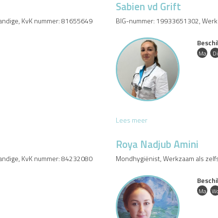
Sabien vd Grift
andige, KvK nummer: 81655649
BIG-nummer: 19933651302, Werkz
Beschi
Ma
Di
S
Lees meer
a
b
Roya Nadjub Amini
i
andige, KvK nummer: 84232080
Mondhygiënist, Werkzaam als zel
e
n
Beschi
v
d
Ma
W
G
r